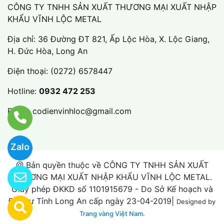
CÔNG TY TNHH SẢN XUẤT THƯƠNG MẠI XUẤT NHẬP
KHẨU VĨNH LỘC METAL
Địa chỉ: 36 Đường ĐT 821, Ấp Lộc Hòa, X. Lộc Giang,
H. Đức Hòa, Long An
Điện thoại:
(0272) 6578447
Hotline:
0932 472 253
Email:
codienvinhloc@gmail.com
Zalo
@ Bản quyền thuộc về CÔNG TY TNHH SẢN XUẤT
THƯƠNG MẠI XUẤT NHẬP KHẨU VĨNH LỘC METAL.
Giấy phép ĐKKD số 1101915679 - Do Sở Kế hoạch và
Đầu tư Tỉnh Long An cấp ngày 23-04-2019|
Designed by
Trang vàng Việt Nam.