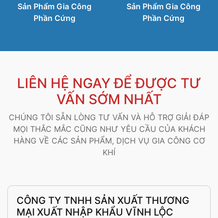
Sản Phẩm Gia Công
Sản Phẩm Gia Công
Phần Cứng
Phần Cứng
LIÊN HỆ NGAY ĐỂ ĐƯỢC TƯ
VẤN SỚM NHẤT
CHÚNG TÔI SẴN LÒNG TƯ VẤN VÀ HỖ TRỢ GIẢI ĐÁP
MỌI THẮC MẮC CŨNG NHƯ YÊU CẦU CỦA KHÁCH
HÀNG VỀ CÁC SẢN PHẨM, DỊCH VỤ GIA CÔNG CƠ
KHÍ
CÔNG TY TNHH SẢN XUẤT THƯƠNG
MẠI XUẤT NHẬP KHẨU VĨNH LỘC