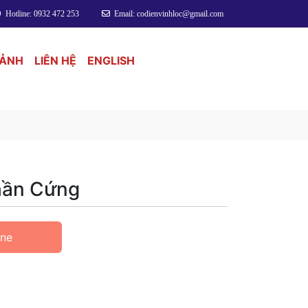
Hotline: 0932 472 253
Email: codienvinhloc@gmail.com
 ẢNH
LIÊN HỆ
ENGLISH
hần Cứng
ine