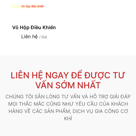
Vỏ Hộp Điều Khiển
Liên hệ
/ Giá
LIÊN HỆ NGAY ĐỂ ĐƯỢC TƯ
VẤN SỚM NHẤT
CHÚNG TÔI SẴN LÒNG TƯ VẤN VÀ HỖ TRỢ GIẢI ĐÁP
MỌI THẮC MẮC CŨNG NHƯ YÊU CẦU CỦA KHÁCH
HÀNG VỀ CÁC SẢN PHẨM, DỊCH VỤ GIA CÔNG CƠ
KHÍ