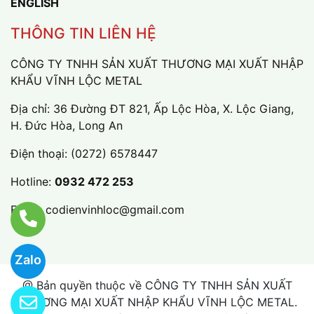
ENGLISH
THÔNG TIN LIÊN HỆ
CÔNG TY TNHH SẢN XUẤT THƯƠNG MẠI XUẤT NHẬP
KHẨU VĨNH LỘC METAL
Địa chỉ: 36 Đường ĐT 821, Ấp Lộc Hòa, X. Lộc Giang,
H. Đức Hòa, Long An
Điện thoại:
(0272) 6578447
Hotline:
0932 472 253
Email:
codienvinhloc@gmail.com
Zalo
@ Bản quyền thuộc về CÔNG TY TNHH SẢN XUẤT
THƯƠNG MẠI XUẤT NHẬP KHẨU VĨNH LỘC METAL.